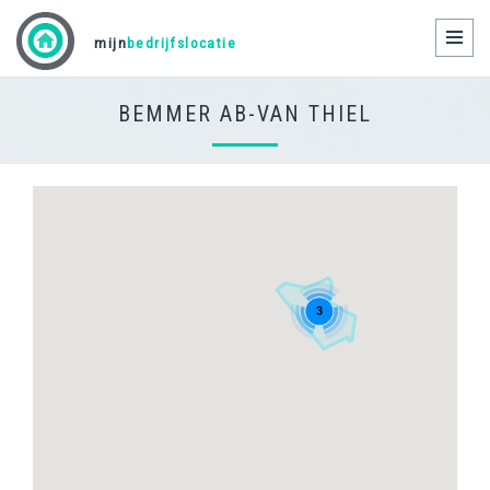
Toggl
mijn
bedrijfslocatie
naviga
BEMMER AB-VAN THIEL
3