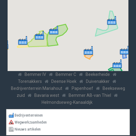
Bemmer IV
Bemmer C
Beekerheide
Torenakkers
Deense Hoek
Duivenakker
Bedrijventerrein Mariahout
Papenhoef
Beekseweg
zuid
Bavaria west
Bemmer AB-van Thiel
Helmondseweg-Kanaaldijk
Bedrijventerreinen
Wegwerkzaamheden
Nieuws artikelen