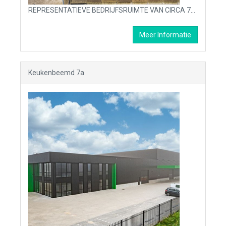
REPRESENTATIEVE BEDRIJFSRUIMTE VAN CIRCA 700M² MET KANTOORUNIT EN BUITENTERREIN BESCHIKBAAR VOOR VERHUUR OP BEDRIJVENTERREIN ''BEMMER'' TE BEEK EN DONK.
Meer Informatie
Keukenbeemd 7a