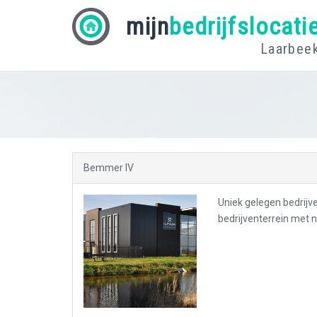
mijn
bedrijfslocati
Laarbee
Bemmer IV
Uniek gelegen bedrijv
bedrijventerrein met 